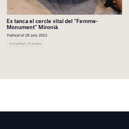
Es tanca el cercle vital del “Femme-
Monument” Mironià
Publicat el 28 juny 2022
Actualitat, Premsa