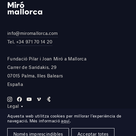
info@miromallorca.com
Tel.
+34 971 70 14 20
Fundació Pilar i Joan Miró a Mallorca
Carrer de Saridakis, 29
07015 Palma, Illes Balears
España
Legal
Aquesta web utilitza cookies per millorar l’experiència de
navegació. Més informació
aquí
.
Site by DOMO—A
Només imprescindibles
Acceptar totes