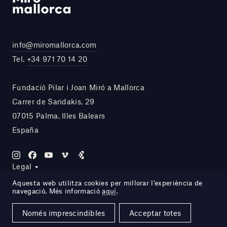
info@miromallorca.com
Tel.
+34 971 70 14 20
Fundació Pilar i Joan Miró a Mallorca
Carrer de Saridakis, 29
07015 Palma, Illes Balears
España
Legal
Aquesta web utilitza cookies per millorar l’experiència de
navegació. Més informació
aquí
.
Site by DOMO—A
Només imprescindibles
Acceptar totes