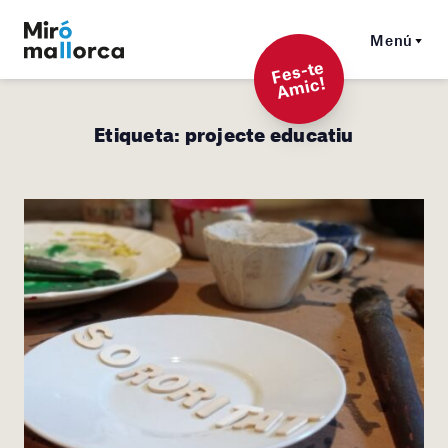
Menú
F
es-t
e
A
mi
c!
Etiqueta:
projecte educatiu