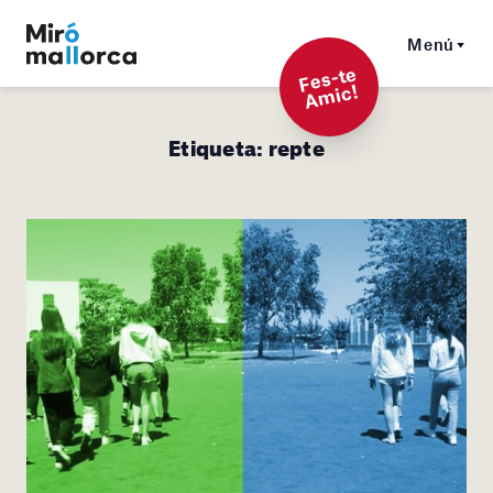
Menú
F
es-t
e
A
mi
c!
Etiqueta:
repte