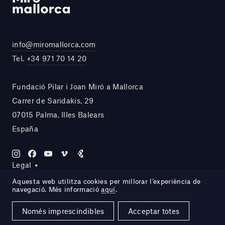
info@miromallorca.com
Tel.
+34 971 70 14 20
Fundació Pilar i Joan Miró a Mallorca
Carrer de Saridakis, 29
07015 Palma, Illes Balears
España
Legal
Aquesta web utilitza cookies per millorar l’experiència de
navegació. Més informació
aquí
.
Site by DOMO—A
Només imprescindibles
Acceptar totes