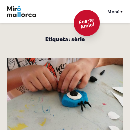
Menú
F
es-t
e
A
mi
c!
Etiqueta:
sèrie