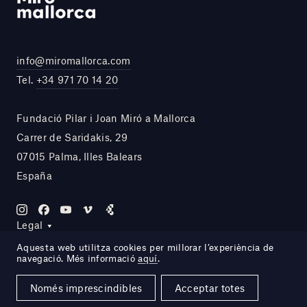
info@miromallorca.com
Tel.
+34 971 70 14 20
Fundació Pilar i Joan Miró a Mallorca
Carrer de Saridakis, 29
07015 Palma, Illes Balears
España
Legal
Aquesta web utilitza cookies per millorar l’experiència de
navegació. Més informació
aquí
.
Site by DOMO—A
Només imprescindibles
Acceptar totes