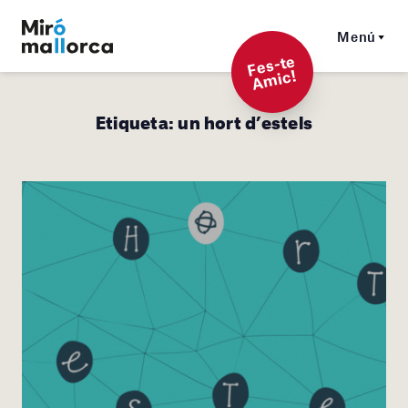
Menú
F
es-t
e
A
mi
c!
Etiqueta:
un hort d’estels