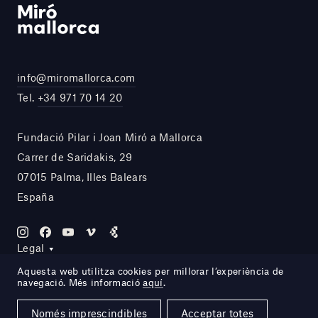
info@miromallorca.com
Tel.
+34 971 70 14 20
Fundació Pilar i Joan Miró a Mallorca
Carrer de Saridakis, 29
07015 Palma, Illes Balears
España
Legal
Aquesta web utilitza cookies per millorar l’experiència de
navegació. Més informació
aquí
.
Site by DOMO—A
Només imprescindibles
Acceptar totes