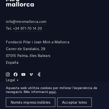
info@miromallorca.com
Tel.
+34 971 70 14 20
Fundació Pilar i Joan Miró a Mallorca
Carrer de Saridakis, 29
07015 Palma, Illes Balears
España
Legal
Aquesta web utilitza cookies per millorar l’experiència de
navegació. Més informació
aquí
.
Site by DOMO—A
Només imprescindibles
Acceptar totes