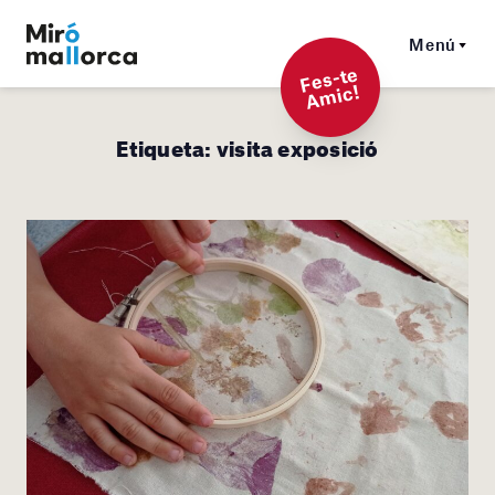
Menú
F
es-t
e
A
mi
c!
Etiqueta:
visita exposició