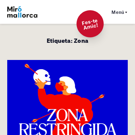
Menú
F
es-t
e
A
mi
c!
Etiqueta:
Zona