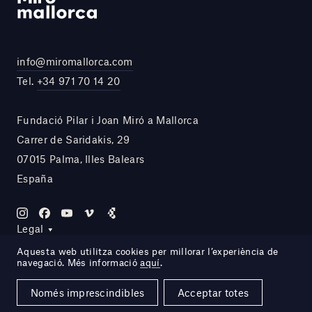
info@miromallorca.com
Tel.
+34 971 70 14 20
Fundació Pilar i Joan Miró a Mallorca
Carrer de Saridakis, 29
07015 Palma, Illes Balears
España
Legal
Aquesta web utilitza cookies per millorar l’experiència de
navegació. Més informació
aquí
.
Site by DOMO—A
Només imprescindibles
Acceptar totes