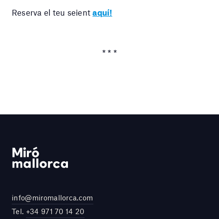
Reserva el teu seient
aquí!
* * *
info@miromallorca.com
Tel.
+34 971 70 14 20