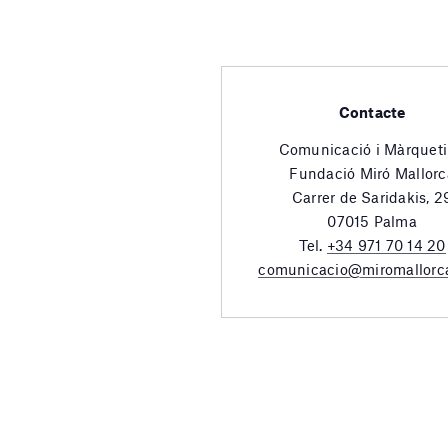
Contacte
Comunicació i Màrquet
Fundació Miró Mallorc
Carrer de Saridakis, 2
07015 Palma
Tel.
+34 971 70 14 20
comunicacio@miromallorc