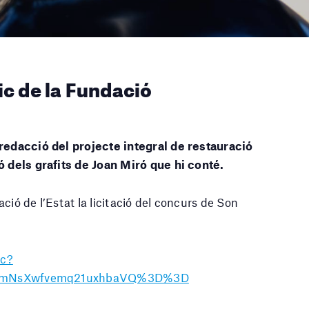
ic de la Fundació
 redacció del projecte integral de restauració
ó dels grafits de Joan Miró que hi conté.
ció de l’Estat la licitació del concurs de Son
oc?
vl=mIzmNsXwfvemq21uxhbaVQ%3D%3D