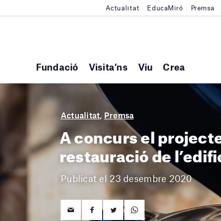
Actualitat
EducaMiró
Premsa
Fundació
Visita’ns
Viu
Crea
Actualitat
,
Premsa
A concurs el projecte
restauració de l’edif
Publicat el 23 desembre 2020