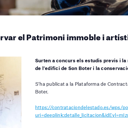
ervar el Patrimoni immoble i artíst
Surten a concurs els estudis previs i la
de l’edifici de Son Boter i la conservaci
S’ha publicat a la Plataforma de Contracta
Boter.
https://contrataciondelestado.es/wps/p
uri=deeplink:detalle_licitacion&idE