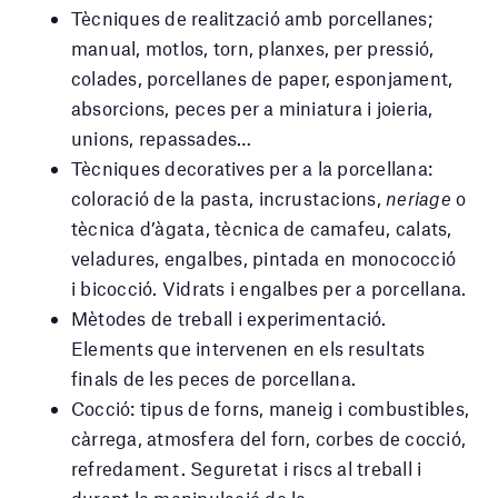
Tècniques de realització amb porcellanes;
manual, motlos, torn, planxes, per pressió,
colades, porcellanes de paper, esponjament,
absorcions, peces per a miniatura i joieria,
unions, repassades…
Tècniques decoratives per a la porcellana:
coloració de la pasta, incrustacions,
neriage
o
tècnica d’àgata, tècnica de camafeu, calats,
veladures, engalbes, pintada en monococció
i bicocció. Vidrats i engalbes per a porcellana.
Mètodes de treball i experimentació.
Elements que intervenen en els resultats
finals de les peces de porcellana.
Cocció: tipus de forns, maneig i combustibles,
càrrega, atmosfera del forn, corbes de cocció,
refredament. Seguretat i riscs al treball i
durant la manipulació de la