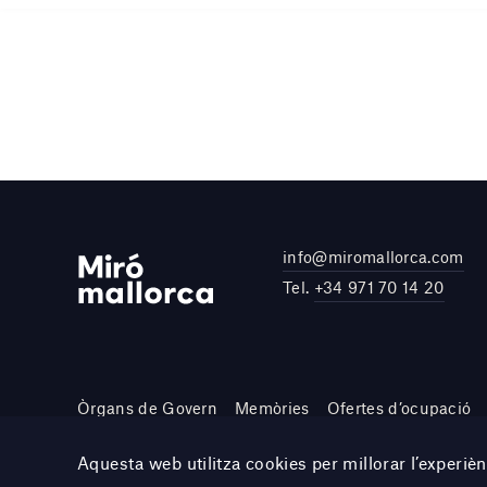
info@miromallorca.com
Tel.
+34 971 70 14 20
Òrgans de Govern
Memòries
Ofertes d’ocupació
Site by DOMO—A
Aquesta web utilitza cookies per millorar l’experi