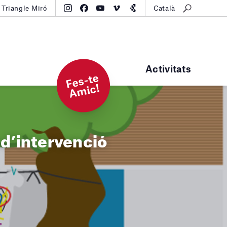
Triangle Miró
Català
Activitats
F
e
s-t
e
A
mi
c!
 d’intervenció