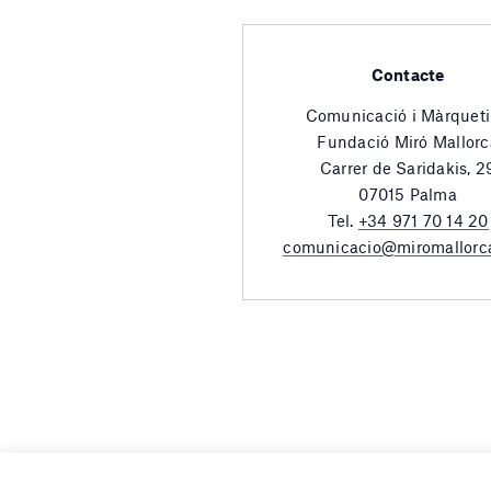
Contacte
Comunicació i Màrquet
Fundació Miró Mallorc
Carrer de Saridakis, 2
07015 Palma
Tel.
+34 971 70 14 20
comunicacio@miromallorc