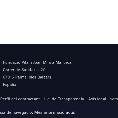
Fundació Pilar i Joan Miró a Mallorca
Carrer de Saridakis, 29
07015 Palma, Illes Balears
España
Perfil del contractant
Llei de Transparència
Avís legal i nor
ència de navegació. Més informació
aquí
.