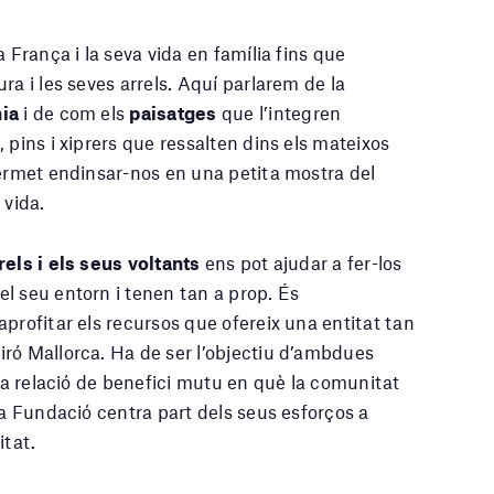
 França i la seva vida en família fins que
ra i les seves arrels. Aquí parlarem de la
nia
i de com els
paisatges
que l’integren
 pins i xiprers que ressalten dins els mateixos
permet endinsar-nos en una petita mostra del
 vida.
rels i els seus voltants
ens pot ajudar a fer-los
l seu entorn i tenen tan a prop. És
profitar els recursos que ofereix una entitat tan
ró Mallorca. Ha de ser l’objectiu d’ambdues
una relació de benefici mutu en què la comunitat
la Fundació centra part dels seus esforços a
itat.