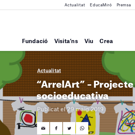
Actualitat
EducaMiró
Premsa
Fundació
Visita’ns
Viu
Crea
Actualitat
“ArrelArt” – Projecte
socioeducativa
Publicat el 29 maig 2019