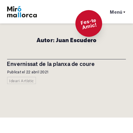
Menú
F
es-t
e
A
mi
c!
Autor:
Juan Escudero
Envernissat de la planxa de coure
Publicat el 22 abril 2021
Ideari Artístic