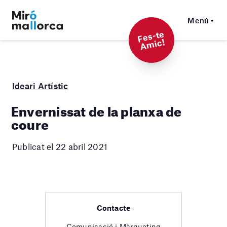
Menú
F
es-t
e
A
mi
c!
Ideari Artístic
Envernissat de la planxa de
coure
Publicat el 22 abril 2021
Contacte
Comunicació i Màrqueting