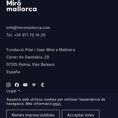
info@miromallorca.com
Tel.
+34 971 70 14 20
Fundació Pilar i Joan Miró a Mallorca
Carrer de Saridakis, 29
07015 Palma, Illes Balears
España
Legal
Aquesta web utilitza cookies per millorar l’experiència de
navegació. Més informació
aquí
.
Site by DOMO—A
Només imprescindibles
Acceptar totes