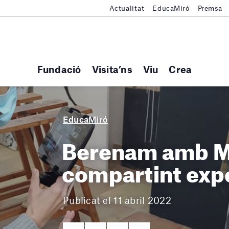
Actualitat
EducaMiró
Premsa
Fundació
Visita’ns
Viu
Crea
EducaMiró
Berenam amb M
compartint exp
Publicat el 11 abril 2022