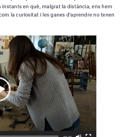
 instants en què, malgrat la distància, ens hem
om la curiositat i les ganes d’aprendre no tenen
Play
Current
00:36
Volume