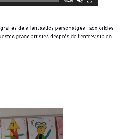
time
Toggle
Toggle
00:36
Mute
Fullscreen
rafies dels fantàstics personatges i acolorides
stes grans artistes després de l’entrevista en