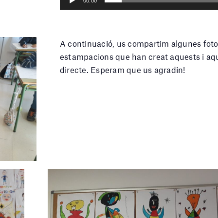
Play
00:00
A continuació, us compartim algunes fotog
estampacions que han creat aquests i aque
directe. Esperam que us agradin!