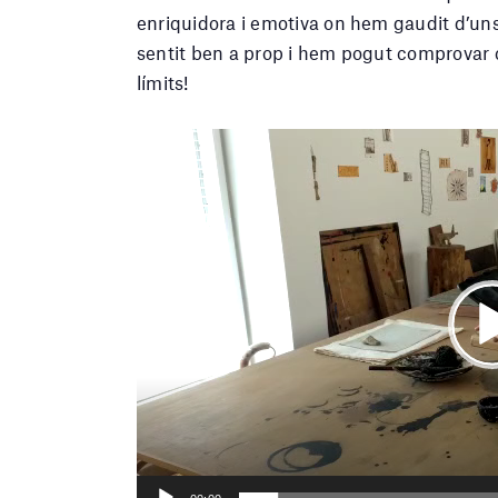
enriquidora i emotiva on hem gaudit d’uns
sentit ben a prop i hem pogut comprovar c
límits!
Reproductor
de
vídeo
Seek