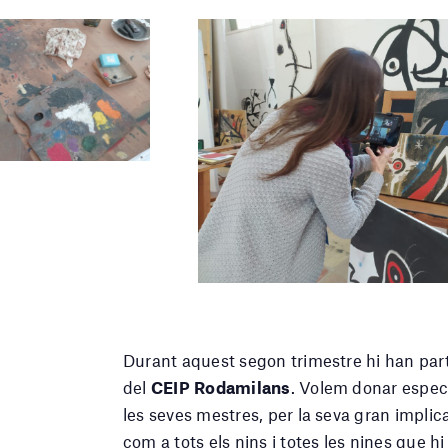
Durant aquest segon trimestre hi han par
del
CEIP Rodamilans
. Volem donar especi
les seves mestres, per la seva gran implicac
com a tots els nins i totes les nines que h