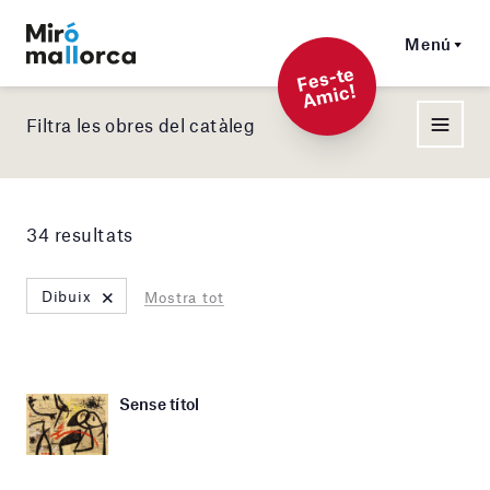
Menú
F
es-t
e
A
mi
c!
Filtra les obres del catàleg
34 resultats
×
Dibuix
Mostra tot
Sense títol