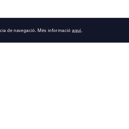
ència de navegació. Més informació
aquí
.
Autor
Joan Mir
bre;
Títol
Oiseau p
Any
1970