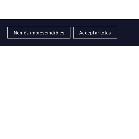
Només imprescindibles
Acceptar totes
ó
erché sur un arbre; Personnage