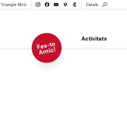
Triangle Miró
Català
Activitats
F
e
s-t
e
A
mi
c!