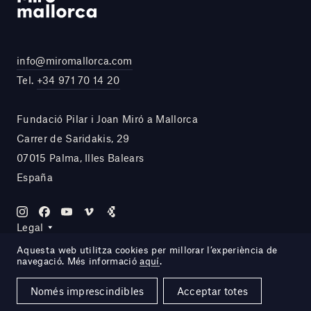
info@miromallorca.com
Tel.
+34 971 70 14 20
Fundació Pilar i Joan Miró a Mallorca
Carrer de Saridakis, 29
07015 Palma, Illes Balears
España
Legal
Aquesta web utilitza cookies per millorar l’experiència de
navegació. Més informació
aquí
.
Site by DOMO—A
Només imprescindibles
Acceptar totes