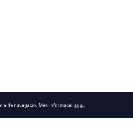
ència de navegació. Més informació
aquí
.