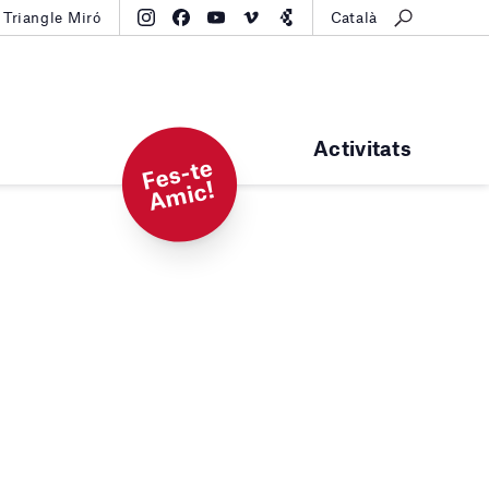
Triangle Miró
Català
Activitats
F
e
s-t
e
A
mi
c!