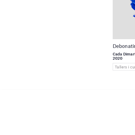
Debonati
Cada Dimart
2020
Tallers i cu