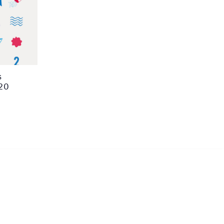
s
020