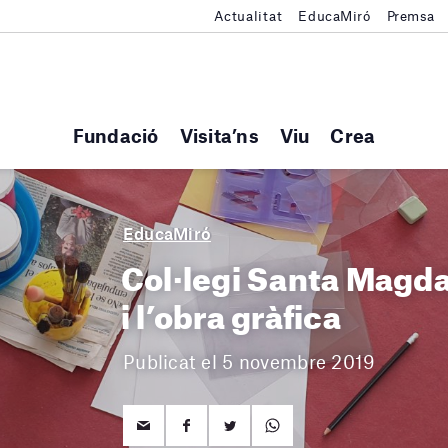
Actualitat
EducaMiró
Premsa
Fundació
Visita’ns
Viu
Crea
EducaMiró
Col·legi Santa Magda
i l’obra gràfica
Publicat el 5 novembre 2019