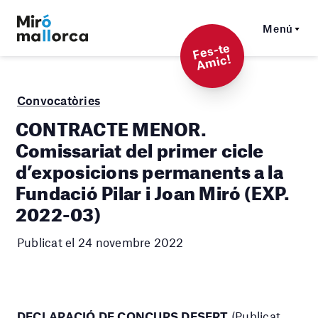
Menú
F
es-t
e
A
mi
c!
Convocatòries
CONTRACTE MENOR.
Comissariat del primer cicle
d’exposicions permanents a la
Fundació Pilar i Joan Miró (EXP.
2022-03)
Publicat el 24 novembre 2022
DECLARACIÓ DE CONCURS DESERT
(Publicat