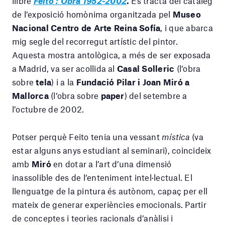
llibre
Feito : Obra 1952-2002
.
Es tracta del catàleg
de l’exposició homònima organitzada pel
Museo
Nacional Centro de Arte Reina Sofía
, i que abarca
mig segle del recorregut artístic del pintor.
A
questa mostra antològica, a més de ser exposada
a Madrid, va ser acollida al
Casal Solleric
(l’obra
sobre
tela
) i a la
Fundació Pilar i Joan Miró a
Mallorca
(l’obra sobre
paper
) del setembre a
l’octubre de 2002.
Potser perquè Feito tenia una vessant
mística
(va
estar alguns anys estudiant al seminari), coincideix
amb
Miró
en dotar a l’art d’una dimensió
inassolible des de l’enteniment intel·lectual. El
llenguatge de la pintura és autònom, capaç per ell
mateix de generar experiències emocionals. Partir
de conceptes i teories racionals d’anàlisi i