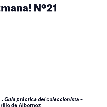
setmana! Nº21
 : Guía práctica del coleccionista
–
rillo de Albornoz