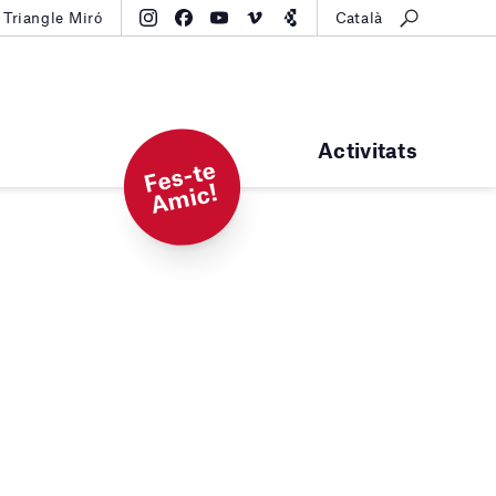
Triangle Miró
Català
Activitats
F
e
s-t
e
A
mi
c!