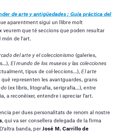
nder de arte y antigüedades : Guía práctica del
e aparentment sigui un llibre molt
dex veurem que té seccions que poden resultar
 món de l’art.
cado del arte y el coleccionismo
(galeries,
ns…),
El mundo de los museos y las colecciones
tualment, tipus de col·leccions…),
El arte
, què representen les avantguardes, grans
ado
(ex libris, litografia, serigrafia…), entre
a, a reconèixer, entendre i apreciar l’art.
ència per dues personalitats de renom al nostre
s
, qui va ser consellera delegada de la firma
D’altra banda, per
José M. Carrillo de