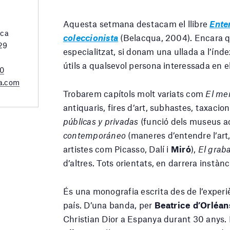
Aquesta setmana destacam el llibre
Ente
rca
coleccionista
(Belacqua, 2004). Encara qu
 29
especialitzat, si donam una ullada a l’ín
útils a qualsevol persona interessada en el
20
a.com
Trobarem capítols molt variats com
El mer
antiquaris, fires d’art, subhastes, taxacio
públicas y privadas
(funció dels museus ac
contemporáneo
(maneres d’entendre l’art
artistes com Picasso, Dalí i
Miró
),
El grab
d’altres. Tots orientats, en darrera instànci
És una monografia escrita des de l’experi
país. D’una banda, per
Beatrice d’Orléan
Christian Dior a Espanya durant 30 anys. 