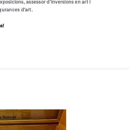
exposicions, assessor d’inversions en art i
urances d’art.
a!