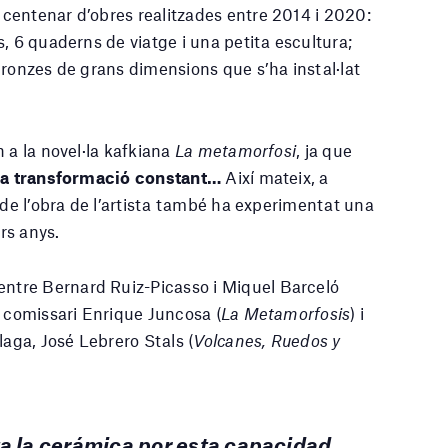
 centenar d’obres realitzades entre 2014 i 2020:
, 6 quaderns de viatge i una petita escultura;
bronzes de grans dimensions que s’ha instal·lat
 a la novel·la kafkiana
La metamorfosi
, ja que
 la transformació constant…
Així mateix, a
 de l’obra de l’artista també ha experimentat una
ers anys.
entre Bernard Ruiz-Picasso i Miquel Barceló
el comissari Enrique Juncosa (
La Metamorfosis
) i
laga, José Lebrero Stals (
Volcanes, Ruedos y
a la cerámica por esta capacidad