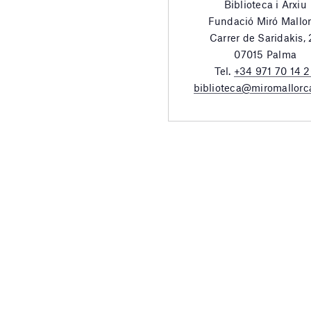
Biblioteca i Arxiu
Fundació Miró Mallo
Carrer de Saridakis,
07015 Palma
Tel.
+34 971 70 14 
biblioteca@miromallorc