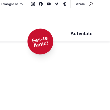
Triangle Miró
Català
Activitats
F
e
s-t
e
A
mi
c!