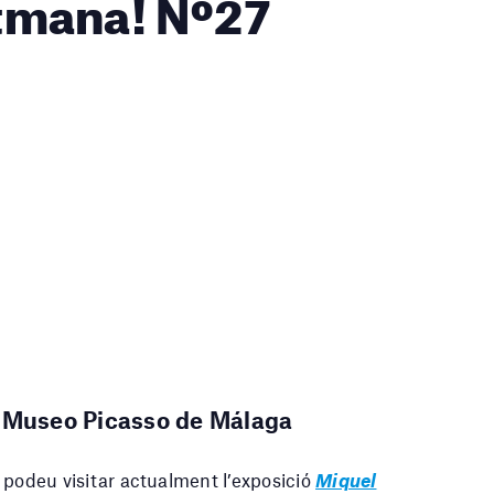
setmana! Nº27
–
Museo Picasso de Málaga
podeu visitar actualment l’exposició
Miquel