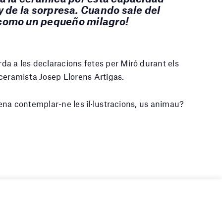
y de la sorpresa. Cuando sale del
como un pequeño milagro!
a a les declaracions fetes per Miró durant els
ceramista Josep Llorens Artigas.
 pena contemplar-ne les il·lustracions, us animau?