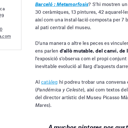
Barceló : Metamorfosis
? S’hi mostren un
rca
30 ceràmiques, 13 pintures, 42 aquarel·les
 29
així com una instal·lació composta per 7 
al pati central del museu.
20
a.com
D’una manera o altre les peces es vinculen
ens parlen
d’allò mutable, del canvi, de
l’exposició s’observa com el propi conjunt
inevitable evolució al llarg d’aquests darr
Al
catàleg
hi podreu trobar una conversa 
(
Pandémica y Celeste
), així com textos d
del director artístic del Museu Picasso Mà
Mares
).
A muchos pintores nos gust