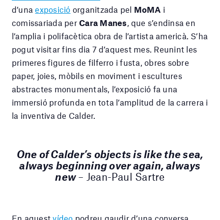
d’una
exposició
organitzada pel
MoMA
i
comissariada per
Cara Manes
, que s’endinsa en
l’amplia i polifacètica obra de l’artista americà. S’ha
pogut visitar fins dia 7 d’aquest mes. Reunint les
primeres figures de filferro i fusta, obres sobre
paper, joies, mòbils en moviment i escultures
abstractes monumentals, l’exposició fa una
immersió profunda en tota l’amplitud de la carrera i
la inventiva de Calder.
One of Calder’s objects is like the sea,
always beginning over again, always
new
–
Jean-Paul Sartre
En aquest
vídeo
podreu gaudir d’una conversa