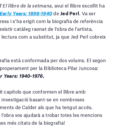
d’
El llibre de la setmana
, avui el llibre escollit ha
 Early Years: 1898-1940
de
Jed Perl
. Va ser
ress i s’ha erigit com la biografia de referència
xistir catàleg raonat de l’obra de l’artista,
lectura com a substitut, ja que Jed Perl cobreix
grafia està conformada per dos volums. El segon
t properament per la Biblioteca Pilar Juncosa:
r Years: 1940-1976
.
i-vuit capítols que conformen el llibre amb
va investigació basant-se en nombroses
uments de Calder als que ha tengut accés.
 l’obra vos ajudarà a trobar totes les mencions
es més citats de la biografia!