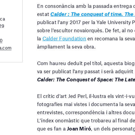
En consonància amb la passada entrega 
estat
Calder : The conquest of time. The
rca
publicat l’any 2017 per la Yale University P
 29
sobre l’escultor novaiorquès. De fet, al no e
la
Calder Foundation
en recomana la seva 
20
àmpliament la seva obra.
a.com
Com haureu deduït pel títol, aquesta bio
va ser publicat l’any passat i serà adquiri
Calder: The Conquest of Space: The Late
El crític d’art Jed Perl, il·lustra els vint-
fotografies mai vistes i documenta la se
entrevistes, correspondència i altres doc
L’índex onomàstic que trobareu al final de
que es fan a
Joan Miró
, un dels personatg