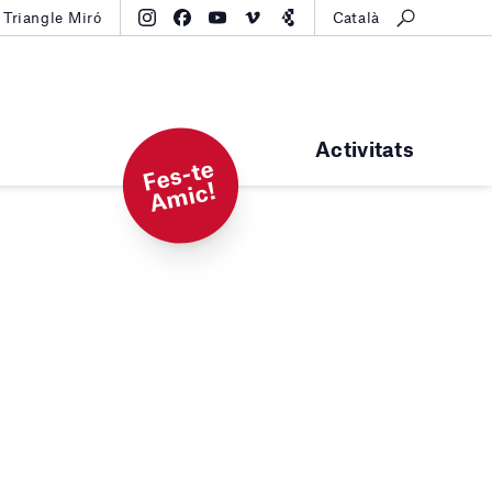
Triangle Miró
Català
Activitats
F
e
s-t
e
A
mi
c!