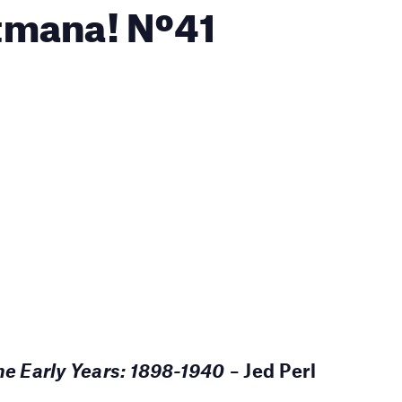
setmana! Nº41
he Early Years: 1898-1940
–
Jed Perl