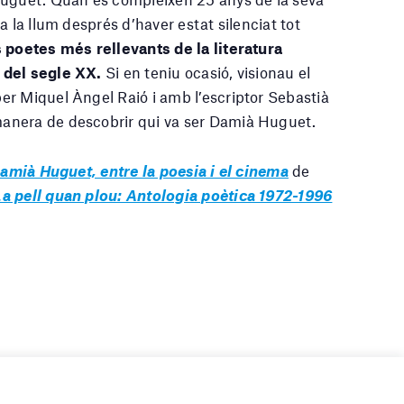
a la llum després d’haver estat silenciat tot
 poetes més rellevants de la literatura
 del segle XX.
Si en teniu ocasió, visionau el
t per Miquel Àngel Raió i amb l’escriptor Sebastià
anera de descobrir qui va ser Damià Huguet.
amià Huguet, entre la poesia i el cinema
de
La pell quan plou: Antologia poètica 1972-1996