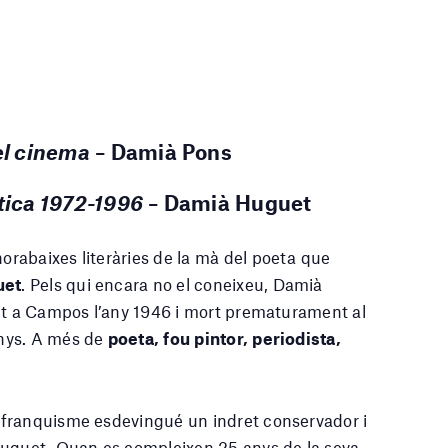
el cinema
– Damià Pons
ètica 1972-1996
– Damià Huguet
rabaixes literàries de la mà del poeta que
uet
. Pels qui encara no el coneixeu, Damià
cut a Campos l’any 1946 i mort prematurament al
nys. A més de
poeta, fou pintor, periodista,
 franquisme esdevingué un indret conservador i
Huguet. Quan es compleixen 25 anys de la seva