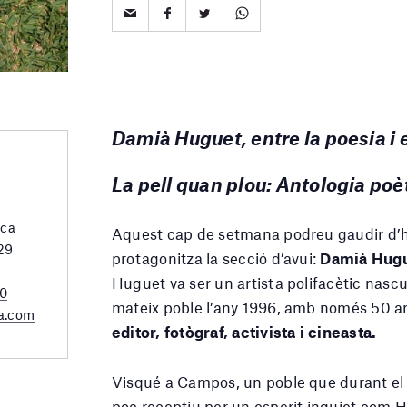
Damià Huguet, entre la poesia i 
La pell quan plou: Antologia po
rca
Aquest cap de setmana podreu gaudir d’ho
 29
protagonitza la secció d’avui:
Damià Hug
Huguet va ser un artista polifacètic nas
20
mateix poble l’any 1996, amb només 50 a
a.com
editor, fotògraf, activista i cineasta.
Visqué a Campos, un poble que durant el
poc receptiu per un esperit inquiet com 