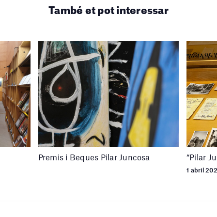
També et pot interessar
Premis i Beques Pilar Juncosa
“Pilar J
1 abril 20