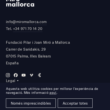
info@miromallorca.com
Tel.
+34 971 70 14 20
Fundació Pilar i Joan Miró a Mallorca
Carrer de Saridakis, 29
07015 Palma, Illes Balears
España
Legal
Aquesta web utilitza cookies per millorar l’experiència de
navegació. Més informació
aquí
.
Site by DOMO—A
Només imprescindibles
Acceptar totes