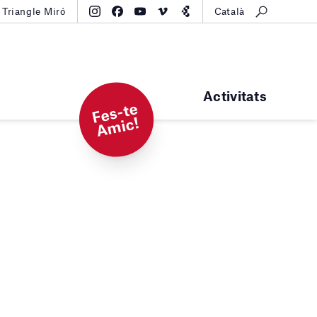
Triangle Miró
Català
Activitats
F
e
s-t
e
A
mi
c!