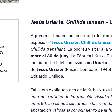
Jesús Uriarte. Chillida lanean
– 
Aquesta setmana ens ha arribat directame
exposició
“
Jesús Uriarte. Chillida lanean
rca
Chillida treballant
. La podreu visitar a la
S
 29
març al 30 de juny
. La Fábrica i Kutxa F
inclou un text del comissari
Jon Uriarte
i 
20
de
Jesus Uriarte
(Pasaia Donibane, 1946) 
a.com
Eduardo Chillida.
Tal i com expliquen des de la Kubo Kutxa
enorme cantidad de información visual rela
años 80, así como acercarnos a la intimid
aportación valiosa al conocimiento de la fi