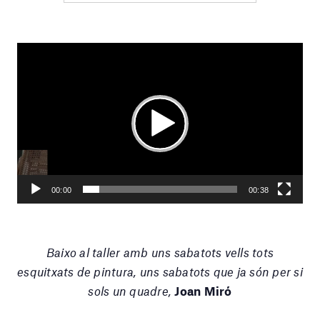
Reproductor
de
vídeo
Play
Current
00:38
Seek
time
Play
Toggle
Toggle
00:00
00:38
Mute
Fullscr
Baixo al taller amb uns sabatots vells tots
esquitxats de pintura, uns sabatots que ja són per si
sols un quadre,
Joan Miró