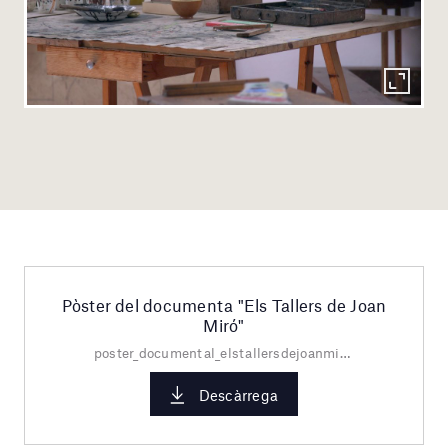
Pòster del documenta "Els Tallers de Joan
Miró"
poster_documental_elstallersdejoanmiro_19dic19.jpg
Descàrrega