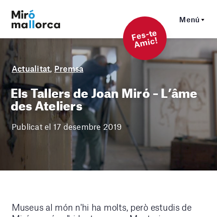
Menú
F
es-t
e
A
mi
c!
Actualitat
,
Premsa
Els Tallers de Joan Miró – L’âme
des Ateliers
Publicat el 17 desembre 2019
Museus al món n'hi ha molts, però estudis de