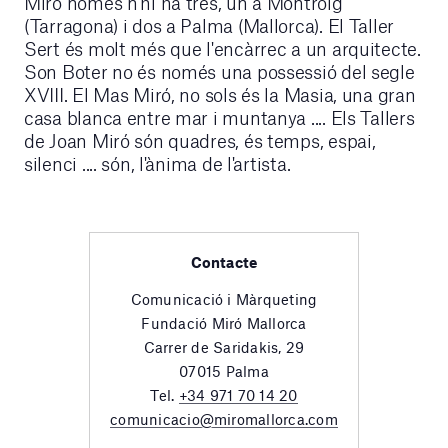
Miró només n'hi ha tres, un a Montroig
(Tarragona) i dos a Palma (Mallorca). El Taller
Sert és molt més que l'encàrrec a un arquitecte.
Son Boter no és només una possessió del segle
XVIII. El Mas Miró, no sols és la Masia, una gran
casa blanca entre mar i muntanya .... Els Tallers
de Joan Miró són quadres, és temps, espai,
silenci .... són, l'ànima de l'artista.
Contacte
Comunicació i Màrqueting
Fundació Miró Mallorca
Carrer de Saridakis, 29
07015 Palma
Tel.
+34 971 70 14 20
comunicacio@miromallorca.com