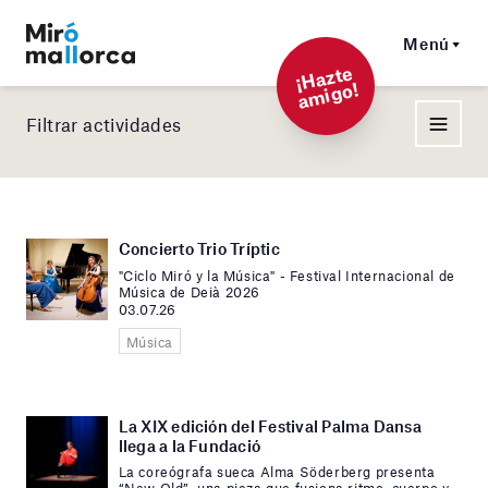
Menú
¡
Hazt
e
a
mi
g
o!
Filtrar actividades
Concierto Trio Tríptic
"Ciclo Miró y la Música" - Festival Internacional de
Música de Deià 2026
03.07.26
Música
La XIX edición del Festival Palma Dansa
llega a la Fundació
La coreógrafa sueca Alma Söderberg presenta