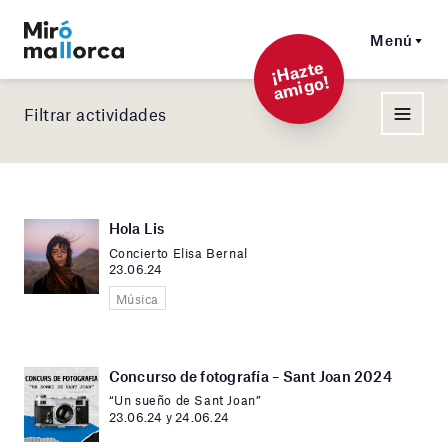
Menú
¡
Hazt
e
a
mi
g
o!
Filtrar actividades
Hola Lis
Concierto Elisa Bernal
23.06.24
Música
Concurso de fotografía – Sant Joan 2024
“Un sueño de Sant Joan”
23.06.24 y 24.06.24