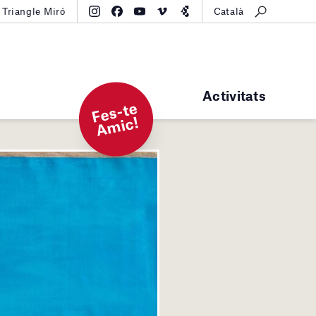
Triangle Miró
Català
Activitats
F
e
s-t
e
A
mi
c!