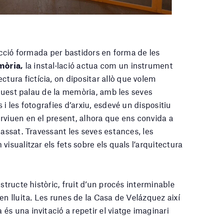
rucció formada per bastidors en forma de les
mòria,
la instal·lació actua com un instrument
ura fictícia, on dipositar allò que volem
 aquest palau de la memòria, amb les seves
i les fotografies d’arxiu, esdevé un dispositiu
rviuen en el present, alhora que ens convida a
passat. Travessant les seves estances, les
isualitzar els fets sobre els quals l’arquitectura
structe històric, fruit d’un procés interminable
en lluita. Les runes de la Casa de Velázquez així
s una invitació a repetir el viatge imaginari