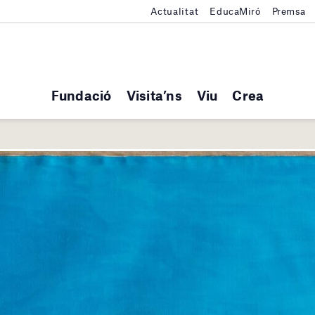
Actualitat
EducaMiró
Premsa
Fundació
Visita’ns
Viu
Crea