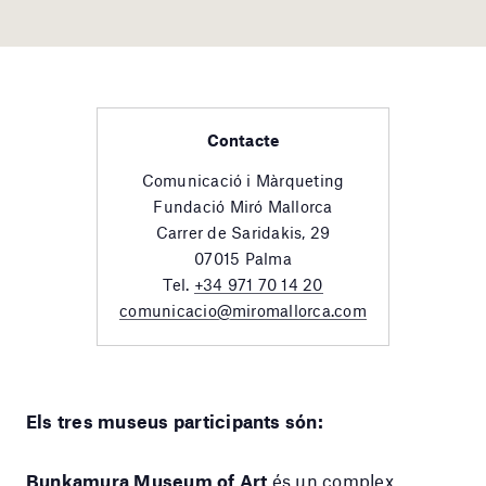
Contacte
Comunicació i Màrqueting
Fundació Miró Mallorca
Carrer de Saridakis, 29
07015 Palma
Tel.
+34 971 70 14 20
comunicacio@miromallorca.com
Els tres museus participants són:
Bunkamura Museum of Art
és un complex