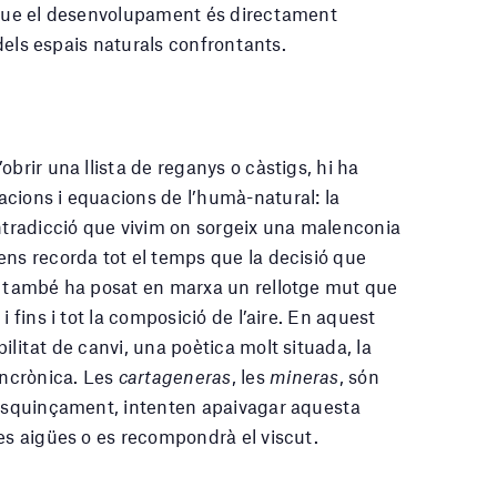
r que el desenvolupament és directament
 dels espais naturals confrontants.
brir una llista de reganys o càstigs, hi ha
cions i equacions de l’humà-natural: la
tradicció que vivim on sorgeix una malenconia
ens recorda tot el temps que la decisió que
i, també ha posat en marxa un rellotge mut que
 fins i tot la composició de l’aire. En aquest
ilitat de canvi, una poètica molt situada, la
incrònica. Les
cartageneras
, les
mineras
, són
l’esquinçament, intenten apaivagar aquesta
les aigües o es recompondrà el viscut.