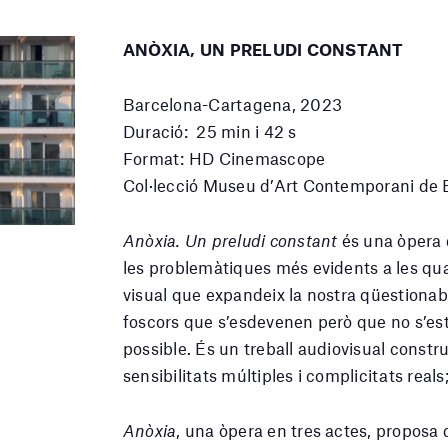
ANÒXIA, UN PRELUDI CONSTANT
Barcelona-Cartagena, 2023
Duració: 25 min i 42 s
Format: HD Cinemascope
Col·lecció Museu d’Art Contemporani d
Anòxia. Un preludi constant
és una òpera 
les problemàtiques més evidents a les qua
visual que expandeix la nostra qüestionabl
foscors que s’esdevenen però que no s’es
possible. És un treball audiovisual constr
sensibilitats múltiples i complicitats rea
Anòxia
, una òpera en tres actes, proposa