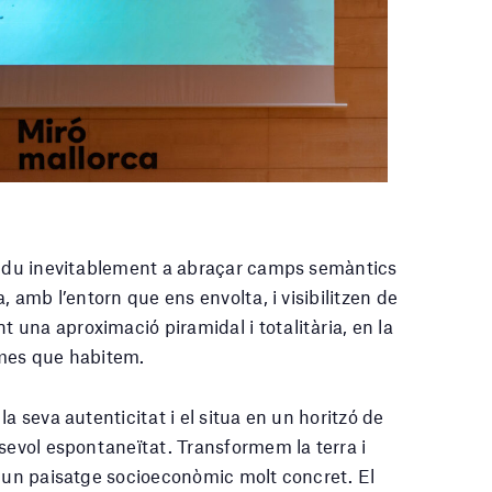
ns du inevitablement a abraçar camps semàntics
, amb l’entorn que ens envolta, i visibilitzen de
una aproximació piramidal i totalitària, en la
emes que habitem.
a seva autenticitat i el situa en un horitzó de
lsevol espontaneïtat. Transformem la terra i
m un paisatge socioeconòmic molt concret. El