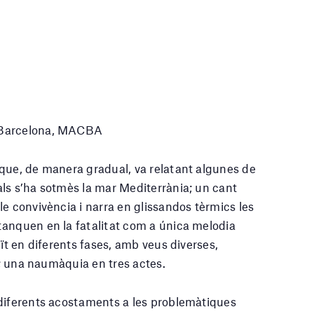
e Barcelona, MACBA
que, de manera gradual, va relatant algunes de
ls s’ha sotmès la mar Mediterrània; un cant
e convivència i narra en glissandos tèrmics les
tanquen en la fatalitat com a única melodia
uït en diferents fases, amb veus diverses,
ls; una naumàquia en tres actes.
 diferents acostaments a les problemàtiques