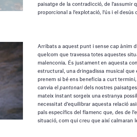
paisatge de la contradicció, de l’assumi
proporcional a l’explotació, l’ús i el desús
Arribats a aquest punt i sense cap ànim d’o
quelcom que travessa totes aquestes situa
malenconia. És justament en aquesta con
estructural, una dringadissa musical que 
prenem si bé ens beneficia a curt termin
canvia el
pantonari
dels nostres paisatges i
mateix instant sorgeix una estranya possib
necessitat d’equilibrar aquesta relació as
pals específics del flamenc que, des de 
situació, com qui creu que així calmaran 