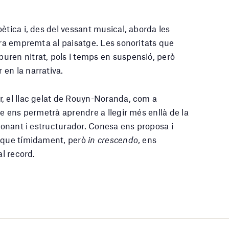
ètica i, des del vessant musical, aborda les
stra empremta al paisatge. Les sonoritats que
uren nitrat, pols i temps en suspensió, però
en la narrativa.
, el llac gelat de Rouyn-Noranda, com a
ue ens permetrà aprendre a llegir més enllà de la
etonant i estructurador. Conesa ens proposa i
s que tímidament, però
in crescendo
, ens
al record.