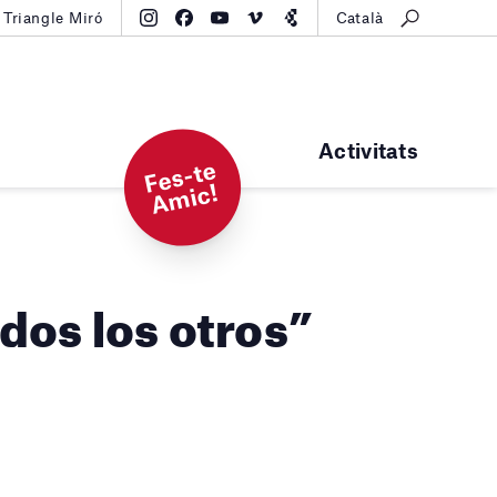
Triangle Miró
Català
Activitats
F
e
s-t
e
A
mi
c!
dos los otros”