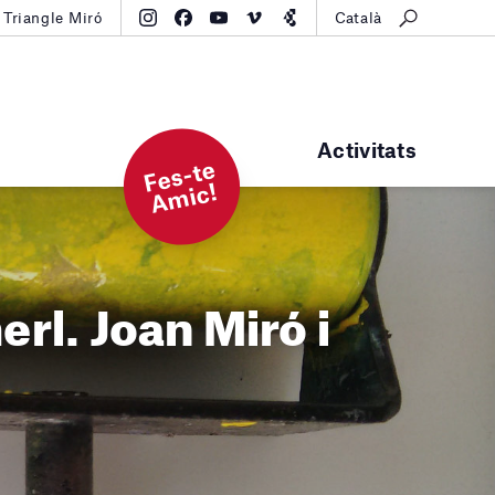
Triangle Miró
Català
Activitats
F
e
s-t
e
A
mi
c!
rl. Joan Miró i