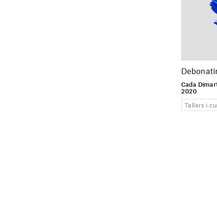
Debonati
Cada Dimart
2020
Tallers i cu