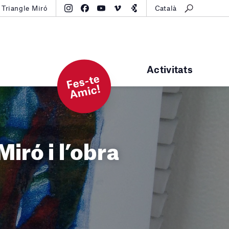
Triangle Miró
Català
Activitats
F
e
s-t
e
A
mi
c!
Miró i l’obra