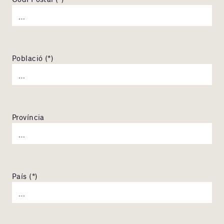
Població (*)
Província
País (*)