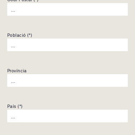
Població (*)
Província
País (*)