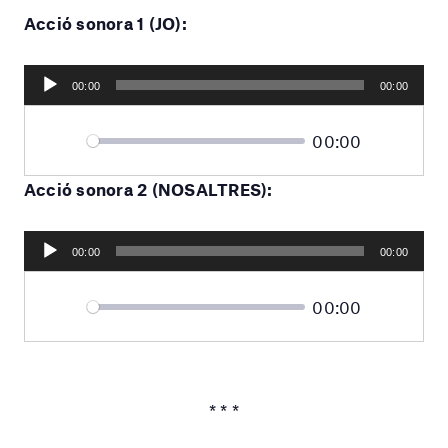
Acció sonora 1 (JO):
Reproductor
00:00
00:00
d'àudio
Current
00:00
Seek
time
Play
Toggle
Mute
Acció sonora 2 (NOSALTRES):
Reproductor
00:00
00:00
d'àudio
Current
00:00
Seek
time
Play
Toggle
Mute
* * *