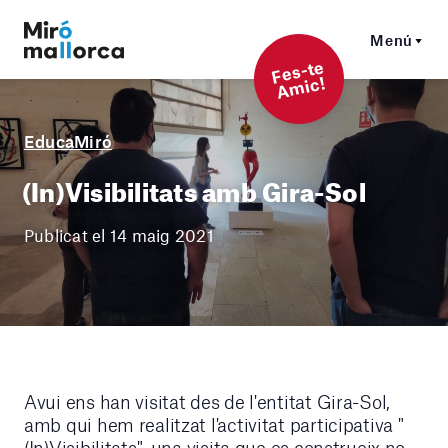
Menú
F
es-t
e
A
mi
c!
EducaMiró
(In)Visibilitats amb Gira-Sol
Publicat el 14 maig 2021
Avui ens han visitat des de l'entitat Gira-Sol,
amb qui hem realitzat l'activitat participativa "
(In)Visibilitats", una visita que es construeix no