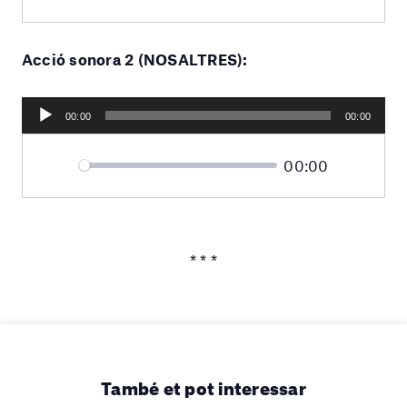
time
Play
Toggle
Mute
Acció sonora 2 (NOSALTRES):
Reproductor
00:00
00:00
d'àudio
Current
00:00
Seek
time
Play
Toggle
Mute
* * *
També et pot interessar