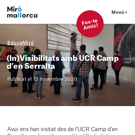
Menú
F
es-t
e
A
mi
c!
EducaMiró
(In)Visibilitats amb UCR Camp
d’en Serralta
Publicat el 13 novembre 2020
Avui ens han visitat des de l'UCR Camp d'en