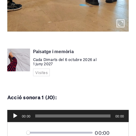
Paisatge i memòria
Cada Dimarts del 6 octubre 2026 al
1 juny 2027
Visites
Acció sonora 1 (JO):
Reproductor
00:00
00:00
d'àudio
Current
00:00
Seek