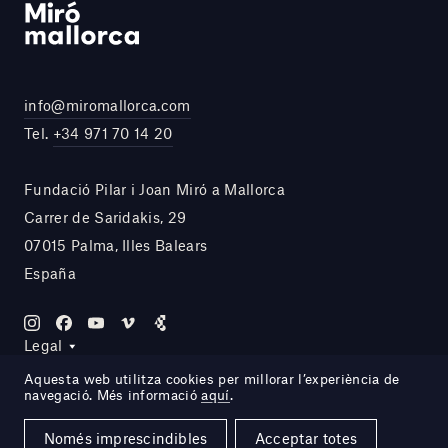
info@miromallorca.com
Tel.
+34 971 70 14 20
Fundació Pilar i Joan Miró a Mallorca
Carrer de Saridakis, 29
07015 Palma, Illes Balears
España
Legal
Aquesta web utilitza cookies per millorar l’experiència de
navegació. Més informació
aquí
.
Site by DOMO—A
Només imprescindibles
Acceptar totes