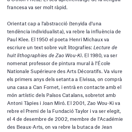
francesa va ser molt ràpid.
Orientat cap a l’abstracció (tenyida d’una
tendència individualista), va rebre la influència de
Paul Klee. El 1950 el poeta Henri Michaux va
escriure un text sobre vuit litografies:
Lecture de
huit lithographies
de Zao Wou-Ki
. El 1980, va ser
nomenat professor de pintura mural à l’École
Nationale Supérieure des Arts Décoratifs. Va viure
els primers anys dels setanta a Eivissa, on comprà
una casa a Can Fornet, i entrà en contacte amb el
món artístic dels Països Catalans, sobretot amb
Antoni Tàpies i Joan Miró. El 2001, Zao Wou-Ki va
rebre el Premi de la Fundació Taylor i va ser elegit,
el 4 de desembre de 2002, membre de l’Académie
des Beaux-Arts, on va rebre la butaca de Jean