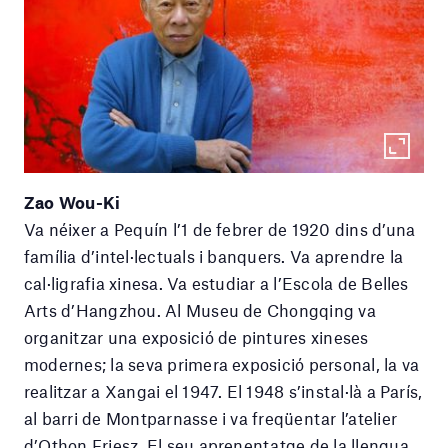
Zao Wou-Ki
Va néixer a Pequín l’1 de febrer de 1920 dins d’una
família d’intel·lectuals i banquers. Va aprendre la
cal·ligrafia xinesa. Va estudiar a l’Escola de Belles
Arts d’Hangzhou. Al Museu de Chongqing va
organitzar una exposició de pintures xineses
modernes; la seva primera exposició personal, la va
realitzar a Xangai el 1947. El 1948 s’instal·là a París,
al barri de Montparnasse i va freqüentar l’atelier
d’Othon Friesz. El seu aprenentatge de la llengua