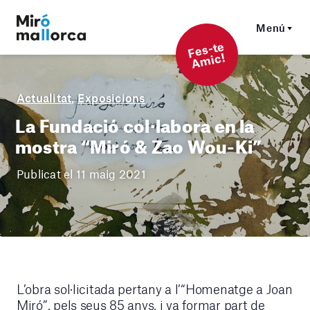
Menú
F
es-t
e
A
mi
c!
Actualitat
,
Exposicions
La Fundació col·labora en la
mostra “Miró & Zao Wou-Ki”
Publicat el 11 maig 2021
L’obra sol·licitada pertany a l’“Homenatge a Joan
Miró”, pels seus 85 anys, i va formar part de