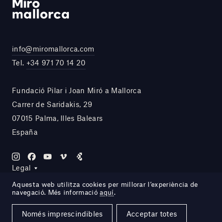
info@miromallorca.com
Tel.
+34 971 70 14 20
Fundació Pilar i Joan Miró a Mallorca
Carrer de Saridakis, 29
07015 Palma, Illes Balears
España
Legal
Aquesta web utilitza cookies per millorar l’experiència de
navegació. Més informació
aquí
.
Site by DOMO—A
Només imprescindibles
Acceptar totes