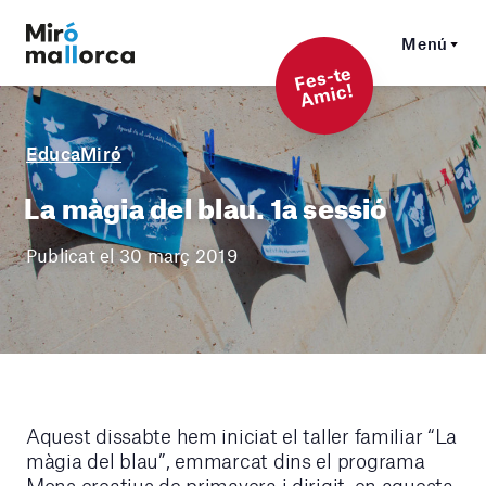
Menú
F
es-t
e
A
mi
c!
EducaMiró
La màgia del blau. 1a sessió
Publicat el 30 març 2019
Aquest dissabte hem iniciat el taller familiar “La
màgia del blau”, emmarcat dins el programa
Mons creatius de primavera i dirigit, en aquesta