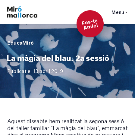
Menú
F
es-t
e
A
mi
c!
EducaMiró
La màgia del blau. 2a sessió
Publicat el 13 abril 2019
Aquest dissabte hem realitzat la segona sessió
del taller familiar “La màgia del blau”, emmarcat
dins el programa Mons creatius de primavera i