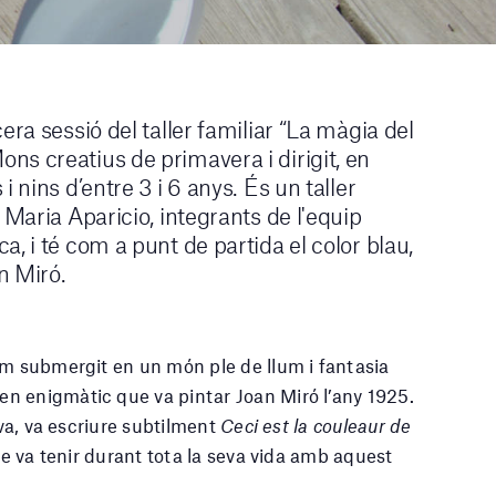
era sessió del taller familiar “La màgia del
ns creatius de primavera i dirigit, en
 nins d’entre 3 i 6 anys. És un taller
 Maria Aparicio, integrants de l'equip
, i té com a punt de partida el color blau,
n Miró.
em submergit en un món ple de llum i fantasia
n enigmàtic que va pintar Joan Miró l’any 1925.
ava, va escriure subtilment
Ceci est la couleaur de
que va tenir durant tota la seva vida amb aquest