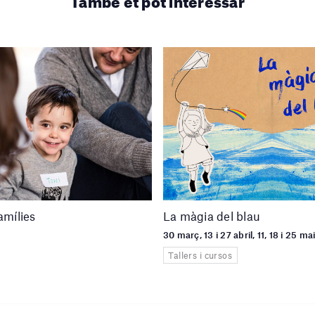
amílies
La màgia del blau
30 març, 13 i 27 abril, 11, 18 i 25 m
Tallers i cursos