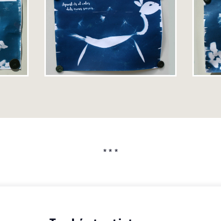
* * *
També et pot interessar