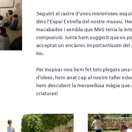
Seguint el rastre d’unes misterioses esqui
dins l’Espai Estrella del nostre museu. 
inacabades i sembla que Miró tenia la inten
composició. Junts hem suggerit que es po
acceptat un encàrrec importantíssim del p
los.
Per inspirar-nos hem fet tots plegats una 
d’idees, hem anat cap al nostre taller educ
hem descobert la meravellosa màgia que a
criatures!