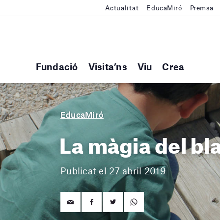
Actualitat
EducaMiró
Premsa
Fundació
Visita’ns
Viu
Crea
EducaMiró
La màgia del bla
Publicat el 27 abril 2019