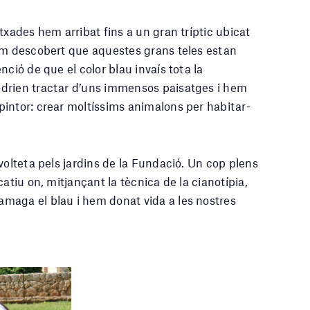
txades hem arribat fins a un gran tríptic ubicat
Hem descobert que aquestes grans teles estan
ció de que el color blau invaís tota la
drien tractar d’uns immensos paisatges i hem
intor: crear moltíssims animalons per habitar-
volteta pels jardins de la Fundació. Un cop plens
atiu on, mitjançant la tècnica de la cianotípia,
maga el blau i hem donat vida a les nostres