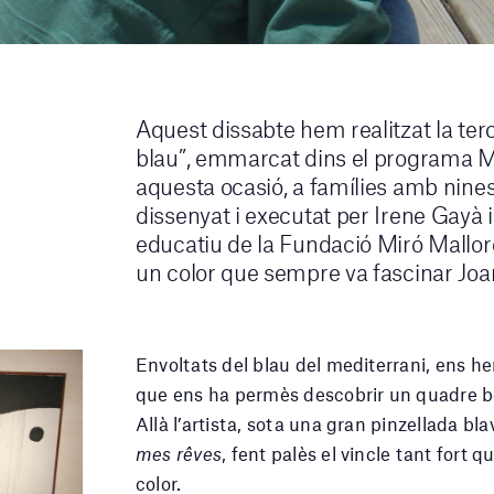
Aquest dissabte hem realitzat la terc
blau”, emmarcat dins el programa Mo
aquesta ocasió, a famílies amb nines i
dissenyat i executat per Irene Gayà i
educatiu de la Fundació Miró Mallorca
un color que sempre va fascinar Joa
Envoltats del blau del mediterrani, ens h
que ens ha permès descobrir un quadre be
Allà l’artista, sota una gran pinzellada bl
mes rêves
, fent palès el vincle tant fort 
color.