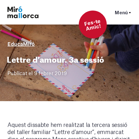
Menú
F
es-t
e
A
mi
c!
EducaMiró
Lettre d’amour. 3a sessió
Publicat el 9 febrer 2019
Aquest dissabte hem realitzat la tercera sessió
del taller familiar “Lettre d’amour”, emmarcat
dins el programa Mons creatius d'hivern i dirigit,